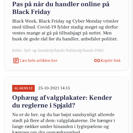
Pas på når du handler online på
Black Friday
Black Week, Black Friday og Cyber Monday vrimler
med tilbud. Covid-19 fylder stadig meget og derfor
ventes mange at gå på tilbudsjagt på nettet. Men
husk de gode råd før du handler, anbefaler politiet.
Kilde: Syd- og Sønderjyllands Politiøstjyllands Politi
Læs hele artiklen her
Kopiér link
25-10-2021 14:15
ALARM112
Ophæng af valgplakater: Kender
du reglerne i Spjald?
Nu er de her, og du har højst sandsynligt allerede
stødt på flere af dem: valgplakaterne. De hænger i
lange rækker under hinanden i lygtepælene og
kæmper om din opmærksomhed.