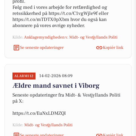
profil.
Følg med i vores arbejde for retfærdighed og
retssikkerhed på https://t.co/C1vgWjle9f eller
https://t.co/mTDTX0pXbm hvor du også kan
abonnere på vores øvrige nyheder.
Kilde:
Anklagemyndigheden v. Midt- og Vestjyllands Politi
Se seneste opdateringer
Kopiér link
14-02-2026 08:09
ALARM112
Ældre mand savnet i Viborg
Seneste opdateringer fra Midt- & Vestjyllands Politi
på X:
https://t.co/EuNxLDMZQl
Kilde:
Midt- og Vestjyllands Politi
Se seneste opdateringer
Kopiér link