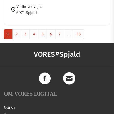
Vadhovedvej 2
6971 Spjald
1
2
3
4
5
6
7
...
33
VORES
Spjald
OM VORES DIGITAL
Om os