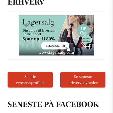
ERHVERV
Se alle
Se seneste
erhvervsprofiler
erhvervsnyheder
SENESTE PÅ FACEBOOK