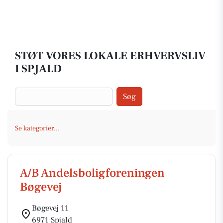
STØT VORES LOKALE ERHVERVSLIV
I SPJALD
Søg
Se kategorier...
A/B Andelsboligforeningen
Bøgevej
Bøgevej 11
6971 Spjald