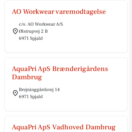
AO Workwear varemodtagelse
c/o. AO Workwear A/S
Ølstrupvej 2 B
6971 Spjald
AquaPri ApS Brænderigårdens
Dambrug
Brejninggårdsvej 14
6971 Spjald
AquaPri ApS Vadhoved Dambrug