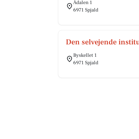
Ådalen 1
6971 Spjald
Den selvejende instit
Byskellet 1
6971 Spjald