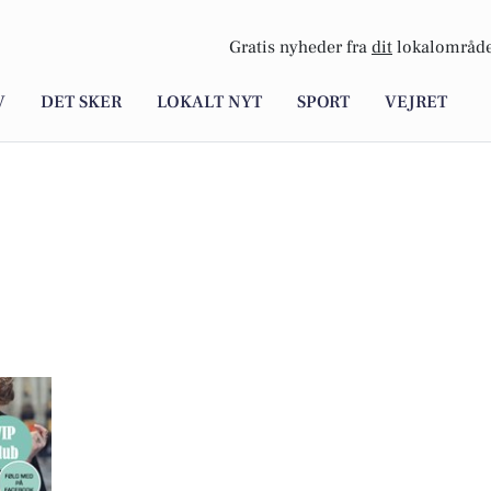
Gratis nyheder fra
dit
lokalområde
V
DET SKER
LOKALT NYT
SPORT
VEJRET