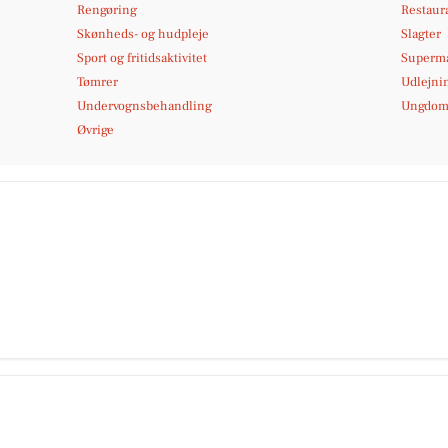
Rengøring
Restaura
Skønheds- og hudpleje
Slagter
Sport og fritidsaktivitet
Superm
Tømrer
Udlejni
Undervognsbehandling
Ungdoms
Øvrige