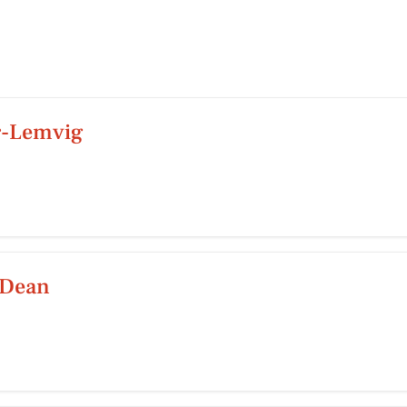
r-Lemvig
a Dean