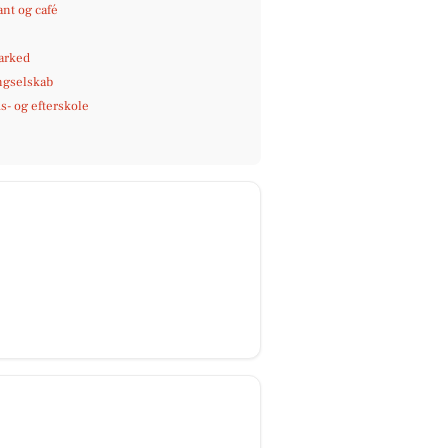
nt og café
arked
ngselskab
- og efterskole