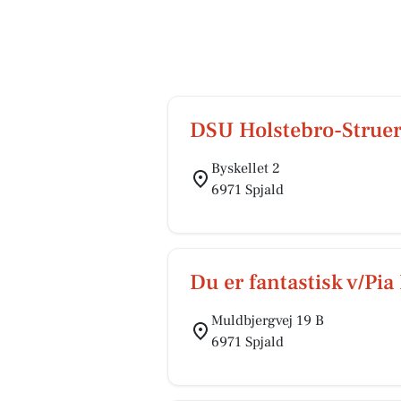
DSU Holstebro-Strue
Byskellet 2
6971 Spjald
Du er fantastisk v/Pi
Muldbjergvej 19 B
6971 Spjald