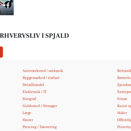
RHVERVSLIV I SPJALD
Autoværksted / mekanik
Behandl
Byggemarked / trælast
Børneh
Detailhandel
Ejendo
Elektronik / IT
Entrepr
Fotograf
Frisør
Guldsmed / Urmager
Kunst og
Læge
Maler
Murer
Offentli
Piercing / Tatovering
Pizzeria