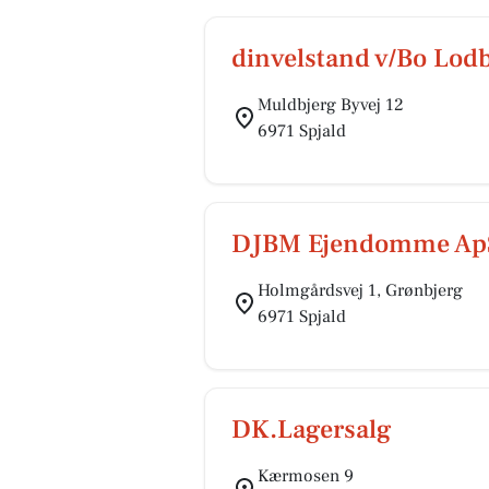
dinvelstand v/Bo Lod
Muldbjerg Byvej 12
6971 Spjald
DJBM Ejendomme Ap
Holmgårdsvej 1, Grønbjerg
6971 Spjald
DK.Lagersalg
Kærmosen 9