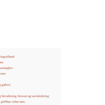
ingstilbud
ave
msmægler
enør
 galleri
g forvaltning, forsvar og socialsikring
, grillbar, isbar mm.