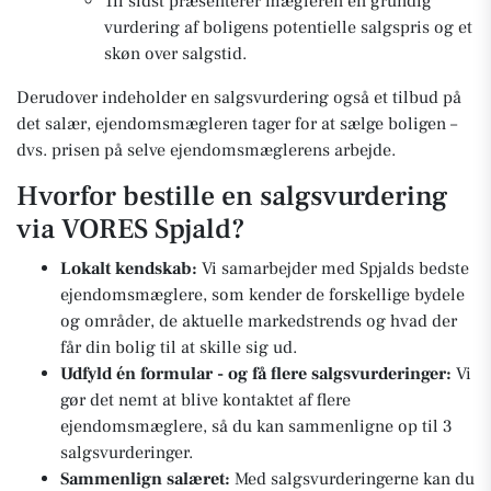
Til sidst præsenterer mægleren en grundig
vurdering af boligens potentielle salgspris og et
skøn over salgstid.
Derudover indeholder en salgsvurdering også et tilbud på
det salær, ejendomsmægleren tager for at sælge boligen –
dvs. prisen på selve ejendomsmæglerens arbejde.
Hvorfor bestille en salgsvurdering
via VORES Spjald?
Lokalt kendskab:
Vi samarbejder med Spjalds bedste
ejendomsmæglere, som kender de forskellige bydele
og områder, de aktuelle markedstrends og hvad der
får din bolig til at skille sig ud.
Udfyld én formular - og få flere salgsvurderinger:
Vi
gør det nemt at blive kontaktet af flere
ejendomsmæglere, så du kan sammenligne op til 3
salgsvurderinger.
Sammenlign salæret:
Med salgsvurderingerne kan du