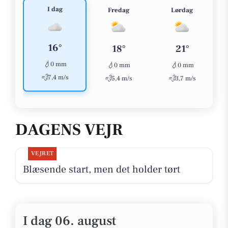
I dag
Fredag
Lørdag
16°
18°
21°
💧
0 mm
💧
💧
0 mm
0 mm
💨
7,4 m/s
💨
💨
5,4 m/s
3,7 m/s
DAGENS VEJR
VEJRET
Blæsende start, men det holder tørt
I dag 06. august