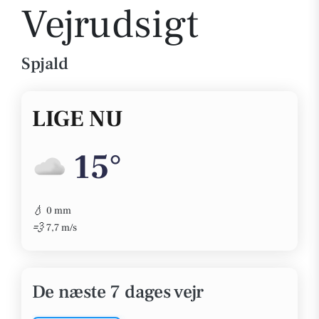
Vejrudsigt
Spjald
LIGE NU
15°
💧
0 mm
💨
7,7 m/s
De næste 7 dages vejr