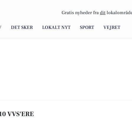
Gratis nyheder fra
dit
lokalområde
V
DET SKER
LOKALT NYT
SPORT
VEJRET
 10 VVS'ERE