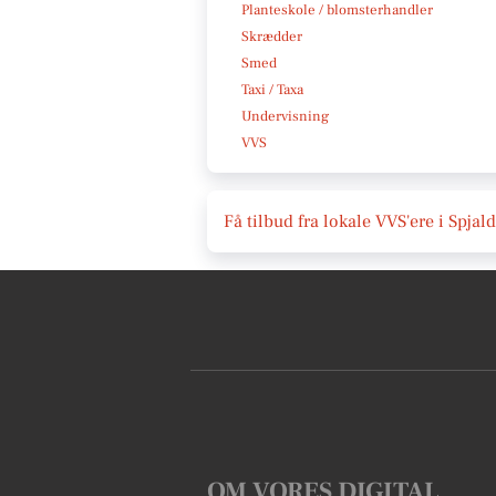
Planteskole / blomsterhandler
Skrædder
Smed
Taxi / Taxa
Undervisning
VVS
Få tilbud fra lokale VVS'ere i Spjald
OM VORES DIGITAL