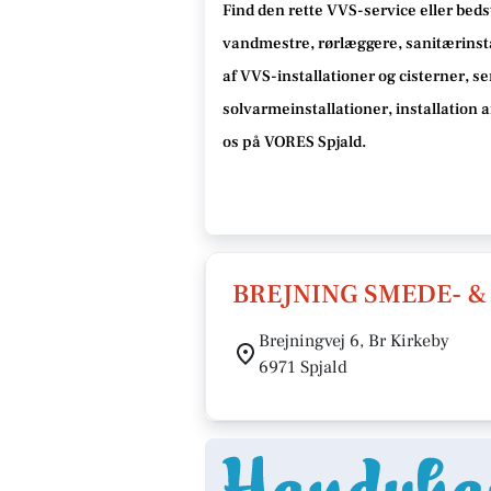
Find den rette VVS-service eller bedst
vandmestre, rørlæggere, sanitærinstal
af VVS-installationer og cisterner, s
solvarmeinstallationer, installation 
os på VORES Spjald.
BREJNING SMEDE- 
Brejningvej 6, Br Kirkeby
6971 Spjald