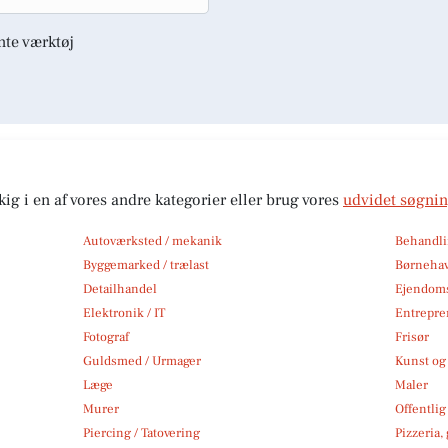
nte værktøj
kig i en af vores andre kategorier eller brug vores
udvidet søgni
Autoværksted / mekanik
Behandli
Byggemarked / trælast
Børneha
Detailhandel
Ejendom
Elektronik / IT
Entrepre
Fotograf
Frisør
Guldsmed / Urmager
Kunst og 
Læge
Maler
Murer
Offentlig
Piercing / Tatovering
Pizzeria,