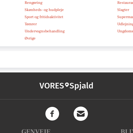
Rengøring
Restauran
Skønheds- og hudpleje
Slagter
Sport og fritidsaktivitet
Superma
Tømrer
Udlejnin
Undervognsbehandling
Ungdoms-
Øvrige
VORES
Spjald
GENVEJE
BLI