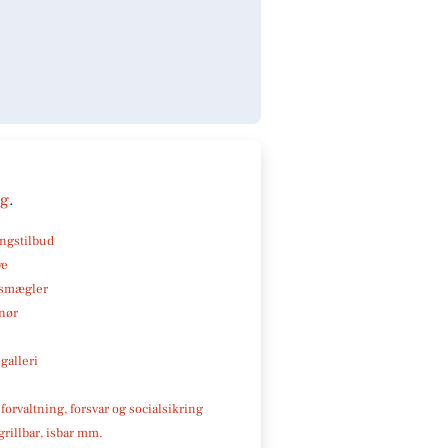
ng
.
ngstilbud
ve
smægler
nør
galleri
 forvaltning, forsvar og socialsikring
 grillbar, isbar mm.