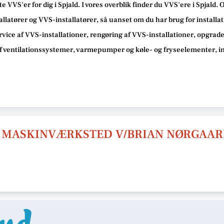
e VVS'er for dig i Spjald. I vores overblik finder du VVS'ere i Spjald
latører og VVS-installatører, så uanset om du har brug for installat
ervice af VVS-installationer, rengøring af VVS-installationer, opgrade
af ventilationssystemer, varmepumper og køle- og fryseelementer, ind
& MASKINVÆRKSTED V/BRIAN NØRGAAR