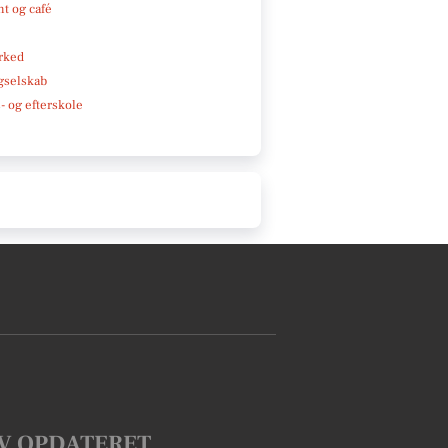
t og café
rked
gselskab
 og efterskole
V OPDATERET