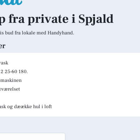
p fra private i Spjald
is bud fra lokale med Handyhand.
er
vask
2 25-60 180.
kemaskinen
deværelset
ask og dæække hul i loft