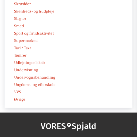
Skrædder
Skønheds- og hudpleje
Slagter
Smed
Sport og fritidsaktivitet
Supermarked
Taxi / Taxa
Tømrer
Udlejningselskab
Undervisning
Undervognsbehandling
Ungdoms- og efterskole
VVS
Øvrige
VORES
Spjald