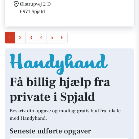
Ølstrupvej 2 D
6971 Spjald
1
2
3
4
5
6
Få billig hjælp fra
private i Spjald
Beskriv din opgave og modtag gratis bud fra lokale
med Handyhand.
Seneste udførte opgaver