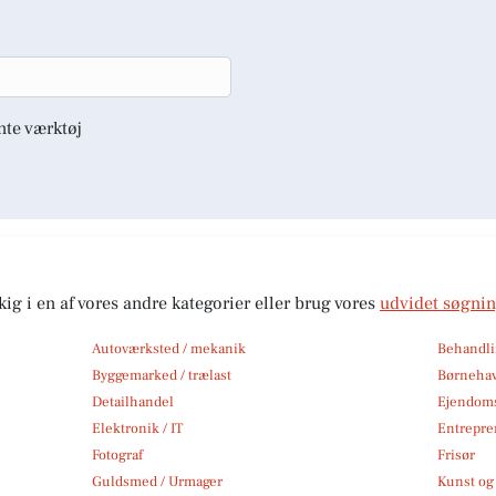
nte værktøj
kig i en af vores andre kategorier eller brug vores
udvidet søgni
Autoværksted / mekanik
Behandli
Byggemarked / trælast
Børneha
Detailhandel
Ejendom
Elektronik / IT
Entrepre
Fotograf
Frisør
Guldsmed / Urmager
Kunst og 