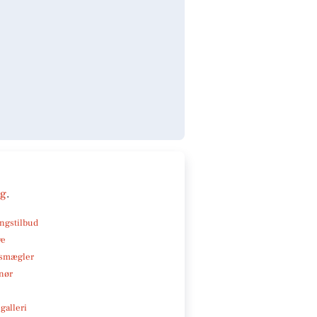
ng
.
ngstilbud
ve
smægler
nør
galleri