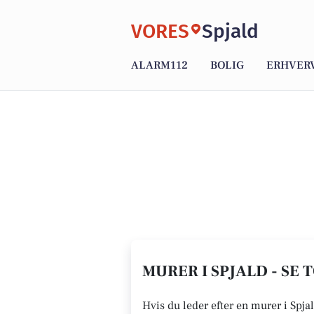
VORES
Spjald
ALARM112
BOLIG
ERHVER
MURER I SPJALD - SE 
Hvis du leder efter en murer i Spja