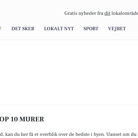
Gratis nyheder fra
dit
lokalområde
V
DET SKER
LOKALT NYT
SPORT
VEJRET
TOP 10 MURER
ld, kan du her få et overblik over de bedste i byen. Uanset om du 