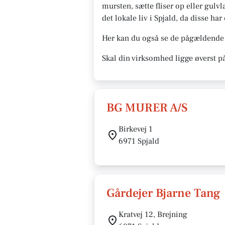
mursten, sætte fliser op eller gulvl
det lokale liv i Spjald, da disse ha
Her kan du også se de pågældende 
Skal din virksomhed ligge øverst p
BG MURER A/S
Birkevej 1
6971 Spjald
Gårdejer Bjarne Tang
Kratvej 12, Brejning