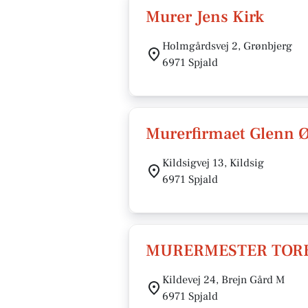
Murer Jens Kirk
Holmgårdsvej 2, Grønbjerg
6971 Spjald
Murerfirmaet Glenn Ø
Kildsigvej 13, Kildsig
6971 Spjald
MURERMESTER TOR
Kildevej 24, Brejn Gård M
6971 Spjald