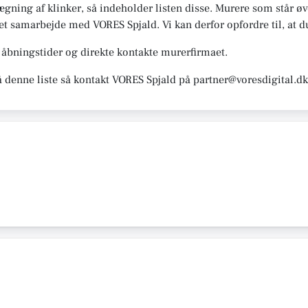
ægning af klinker, så indeholder listen disse. Murere som står øver
r et samarbejde med VORES Spjald. Vi kan derfor opfordre til, at 
åbningstider og direkte kontakte murerfirmaet.
å denne liste så kontakt VORES Spjald på partner@voresdigital.d