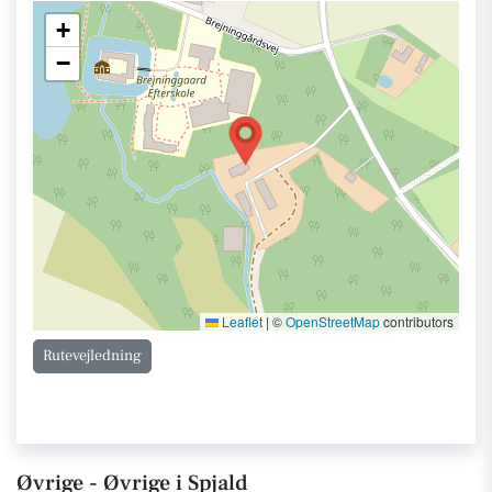
+
−
Leaflet
|
©
OpenStreetMap
contributors
Rutevejledning
Øvrige - Øvrige i Spjald