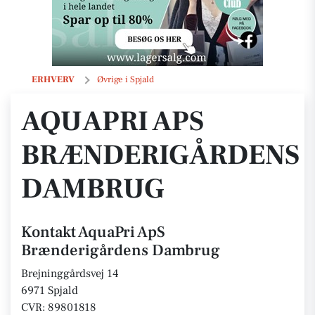
AquaPri ApS Brænderigårdens Dambrug
ERHVERV
Øvrige i Spjald
AQUAPRI APS
BRÆNDERIGÅRDENS
DAMBRUG
Kontakt AquaPri ApS
Brænderigårdens Dambrug
Brejninggårdsvej 14
6971 Spjald
CVR: 89801818