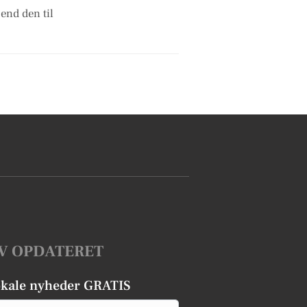
Send den til
V OPDATERET
okale nyheder GRATIS