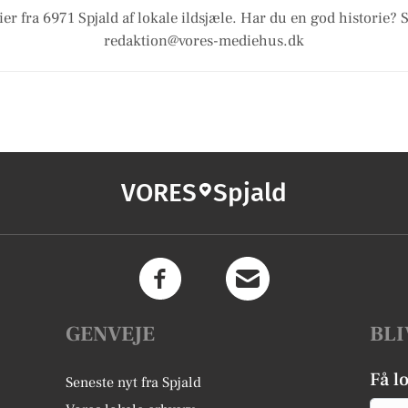
er fra 6971 Spjald af lokale ildsjæle. Har du en god historie? 
redaktion@vores-mediehus.dk
VORES
Spjald
GENVEJE
BLI
Få l
Seneste nyt fra Spjald