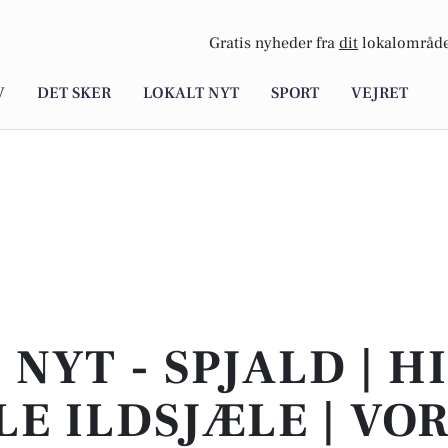
Gratis nyheder fra
dit
lokalområde
V
DET SKER
LOKALT NYT
SPORT
VEJRET
 NYT - SPJALD | H
E ILDSJÆLE | VO