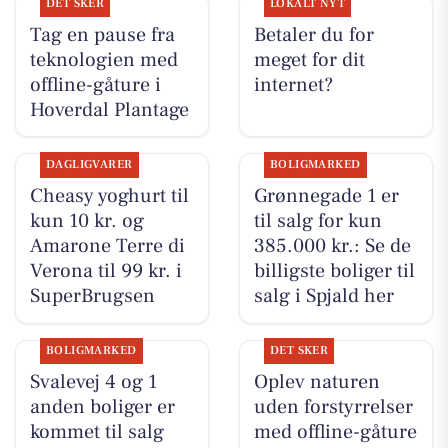
DET SKER
LOKALT NYT
Tag en pause fra
Betaler du for
teknologien med
meget for dit
offline-gåture i
internet?
Hoverdal Plantage
DAGLIGVARER
BOLIGMARKED
Cheasy yoghurt til
Grønnegade 1 er
kun 10 kr. og
til salg for kun
Amarone Terre di
385.000 kr.: Se de
Verona til 99 kr. i
billigste boliger til
SuperBrugsen
salg i Spjald her
BOLIGMARKED
DET SKER
Svalevej 4 og 1
Oplev naturen
anden boliger er
uden forstyrrelser
kommet til salg
med offline-gåture