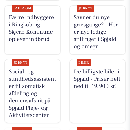
FAKTA OM
JOBNYT
Færre indbyggere
Savner du nye
i Ringkøbing-
græsgange? - Her
Skjern Kommune
er nye ledige
oplever indbrud
stillinger i Spjald
og omegn
JOBNYT
BILER
Social- og
De billigste biler i
sundhedsassistent
Spjald - Priser helt
er til somatisk
ned til 19.900 kr!
afdeling og
demensafsnit på
Spjald Pleje- og
Aktivitetscenter