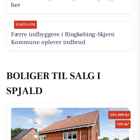
her
FAKTA OM
Færre indbyggere i Ringkøbing-Skjern
Kommune oplever indbrud
BOLIGER TIL SALG I
SPJALD
385.000 kr
2
128 m