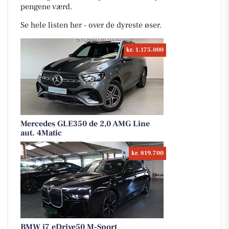
pengene værd.
Se hele listen her - over de dyreste øser.
kr. 1.175.000
Mercedes GLE350 de 2,0 AMG Line
aut. 4Matic
kr. 819.700
BMW i7 eDrive50 M-Sport