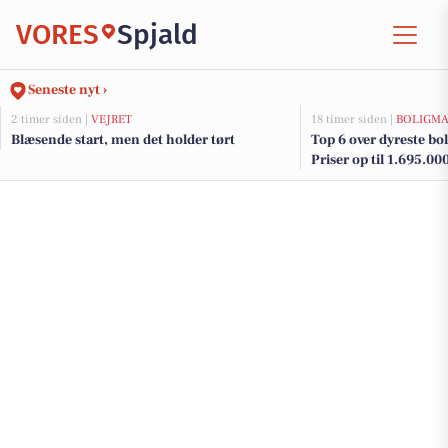
VORES
Spjald
Seneste nyt ›
2 timer siden |
VEJRET
18 timer siden |
BOLIGM
Blæsende start, men det holder tørt
Top 6 over dyreste boli
Priser op til 1.695.00