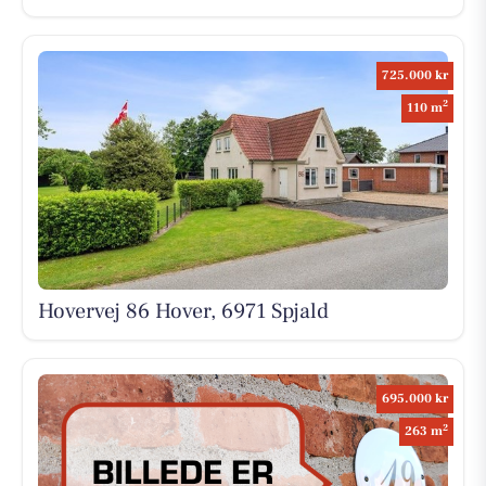
725.000 kr
2
110 m
Hovervej 86 Hover, 6971 Spjald
695.000 kr
2
263 m