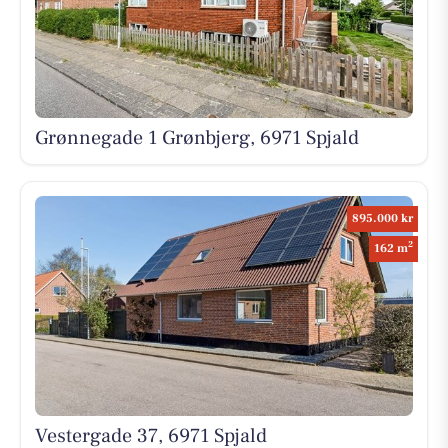
Grønnegade 1 Grønbjerg, 6971 Spjald
895.000 kr
2
162 m
Vestergade 37, 6971 Spjald