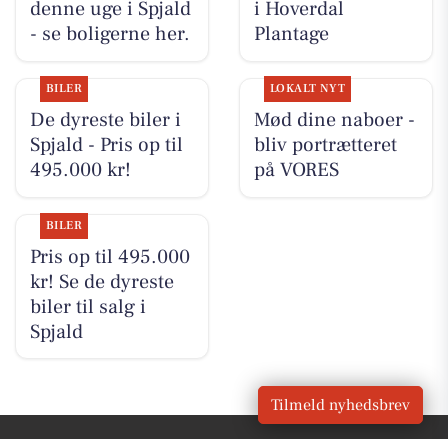
denne uge i Spjald
i Hoverdal
- se boligerne her.
Plantage
BILER
LOKALT NYT
De dyreste biler i
Mød dine naboer -
Spjald - Pris op til
bliv portrætteret
495.000 kr!
på VORES
BILER
Pris op til 495.000
kr! Se de dyreste
biler til salg i
Spjald
Tilmeld nyhedsbrev