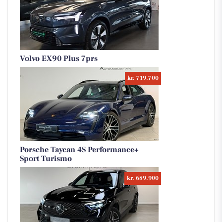
Volvo EX90 Plus 7prs
kr. 719.700
Porsche Taycan 4S Performance+
Sport Turismo
kr. 689.900