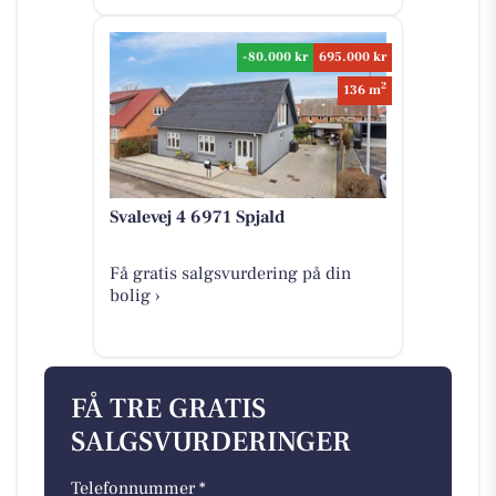
-80.000 kr
695.000 kr
2
136 m
Svalevej 4 6971 Spjald
Få gratis salgsvurdering på din
bolig ›
FÅ TRE GRATIS
SALGSVURDERINGER
Telefonnummer *