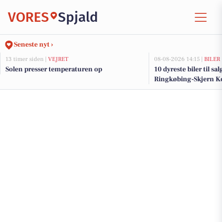
VORES
Spjald
Seneste nyt ›
13 timer siden |
VEJRET
08-08-2026 14:15 |
BILER
Solen presser temperaturen op
10 dyreste biler til sa
Ringkøbing-Skjern