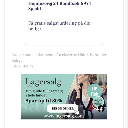
Højmosevej 24 Randbæk 6971
Spjald
Få gratis salgsvurdering på din
bolig ›
Data er automatisk hentet fra eksterne kilder, herunder
Boliga.
Kilde: Boliga