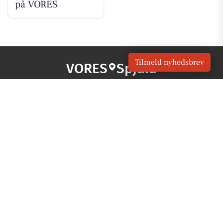
på VORES
Tilmeld nyhedsbrev
VORES
Spjald
OM VORES DIGITAL
Om os
For annoncører
Vilkår og Privatlivspolitik
Kontakt VORES Digital