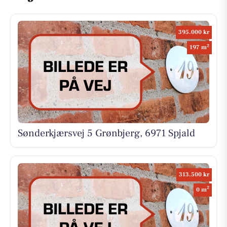
395.000 kr
2
197 m
Sønderkjærsvej 5 Grønbjerg, 6971 Spjald
313.500 kr
2
0 m