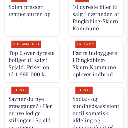
Solen presser
10 dyreste biler til
temperaturen op
salg i nærheden af
Ringkøbing-Skjern
Kommune
BOLIGMARKED
FAKTA OM
Top 6 over dyreste
Færre indbyggere
boliger til salg i
i Ringkøbing-
Spjald. Priser op
Skjern Kommune
til 1.695.000 kr
oplever indbrud
JOBNYT
JOBNYT
Savner du nye
Social- og
græsgange? - Her
sundhedsassistent
er nye ledige
er til somatisk
stillinger i Spjald
afdeling og
og omegn
demensafsnit på