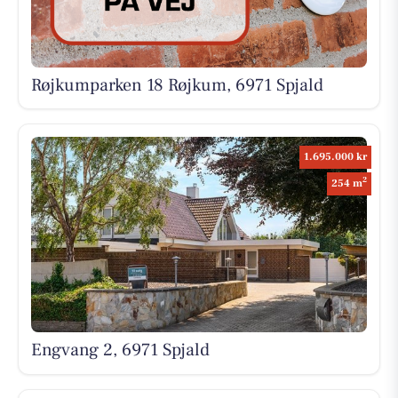
Røjkumparken 18 Røjkum, 6971 Spjald
1.695.000 kr
2
254 m
Engvang 2, 6971 Spjald