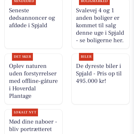
MINDEORD
BOLIGMARKED
Seneste
Svalevej 4 og 1
dødsannoncer og
anden boliger er
afdøde i Spjald
kommet til salg
denne uge i Spjald
- se boligerne her.
DET SKER
BILER
Oplev naturen
De dyreste biler i
uden forstyrrelser
Spjald - Pris op til
med offline-gåture
495.000 kr!
i Hoverdal
Plantage
LOKALT NYT
Mød dine naboer -
bliv portrætteret