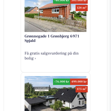
-40.000 kr
385.000 kr
2
128 m
Grønnegade 1 Grønbjerg 6971
Spjald
Få gratis salgsvurdering på din
bolig ›
-76.000 kr
499.000 kr
2
175 m