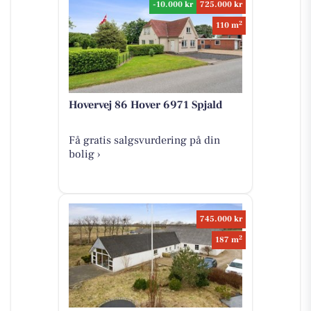
-10.000 kr
725.000 kr
2
110 m
Hovervej 86 Hover 6971 Spjald
Få gratis salgsvurdering på din
bolig ›
745.000 kr
2
187 m