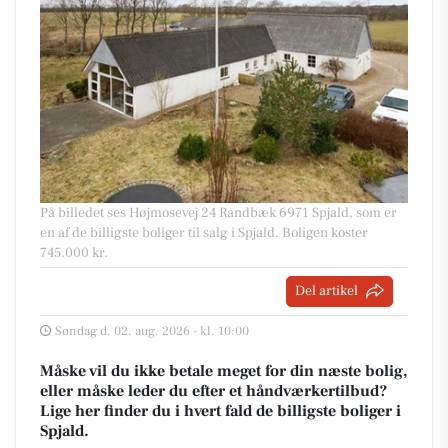
På billedet ses Højmosevej 24 Randbæk 6971 Spjald, som er
en af de billigste boliger til salg i Spjald. Boligen koster
745.000 kr.
Del artikel
Søndag d. 02. aug. 2026 - kl. 10:00
Måske vil du ikke betale meget for din næste bolig,
eller måske leder du efter et håndværkertilbud?
Lige her finder du i hvert fald de billigste boliger i
Spjald.