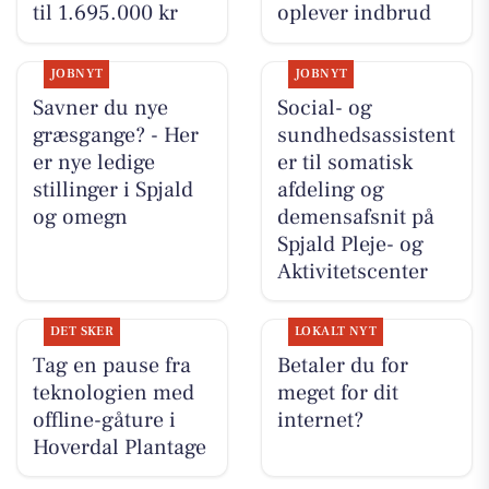
til 1.695.000 kr
oplever indbrud
JOBNYT
JOBNYT
Savner du nye
Social- og
græsgange? - Her
sundhedsassistent
er nye ledige
er til somatisk
stillinger i Spjald
afdeling og
og omegn
demensafsnit på
Spjald Pleje- og
Aktivitetscenter
DET SKER
LOKALT NYT
Tag en pause fra
Betaler du for
teknologien med
meget for dit
offline-gåture i
internet?
Hoverdal Plantage