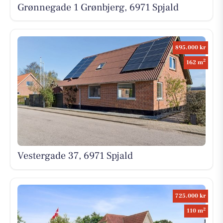
Grønnegade 1 Grønbjerg, 6971 Spjald
895.000 kr
2
162 m
Vestergade 37, 6971 Spjald
725.000 kr
2
110 m