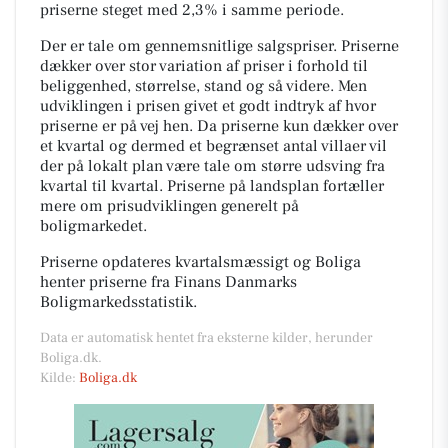
priserne steget med 2,3% i samme periode.
Der er tale om gennemsnitlige salgspriser. Priserne
dækker over stor variation af priser i forhold til
beliggenhed, størrelse, stand og så videre. Men
udviklingen i prisen givet et godt indtryk af hvor
priserne er på vej hen. Da priserne kun dækker over
et kvartal og dermed et begrænset antal villaer vil
der på lokalt plan være tale om større udsving fra
kvartal til kvartal. Priserne på landsplan fortæller
mere om prisudviklingen generelt på
boligmarkedet.
Priserne opdateres kvartalsmæssigt og Boliga
henter priserne fra Finans Danmarks
Boligmarkedsstatistik.
Data er automatisk hentet fra eksterne kilder, herunder
Boliga.dk.
Kilde:
Boliga.dk