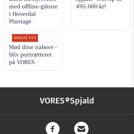
med offline-gåture
495.000 kr!
i Hoverdal
Plantage
LOKALT NYT
Mød dine naboer -
bliv portrætteret
på VORES
VORES
Spjald