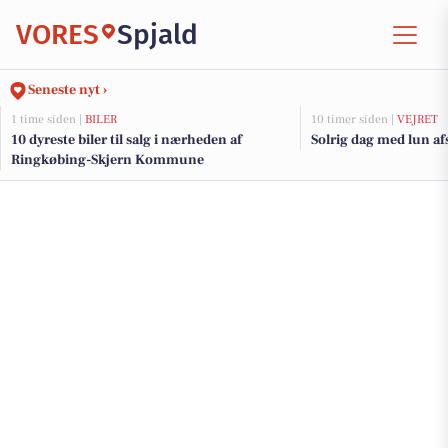
VORES
Spjald
Seneste nyt ›
1 time siden |
BILER
10 timer siden |
VEJRET
10 dyreste biler til salg i nærheden af
Solrig dag med lun af
Ringkøbing-Skjern Kommune