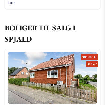
her
BOLIGER TIL SALG I
SPJALD
385.000 kr
2
128 m