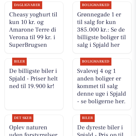
DAGLIGVARER
BOLIGMARKED
Cheasy yoghurt til
Grønnegade 1 er
kun 10 kr. og
til salg for kun
Amarone Terre di
385.000 kr.: Se de
Verona til 99 kr. i
billigste boliger til
SuperBrugsen
salg i Spjald her
BILER
BOLIGMARKED
De billigste biler i
Svalevej 4 og 1
Spjald - Priser helt
anden boliger er
ned til 19.900 kr!
kommet til salg
denne uge i Spjald
- se boligerne her.
DET SKER
BILER
Oplev naturen
De dyreste biler i
uden forstyrrelser
Spjald - Pris op til