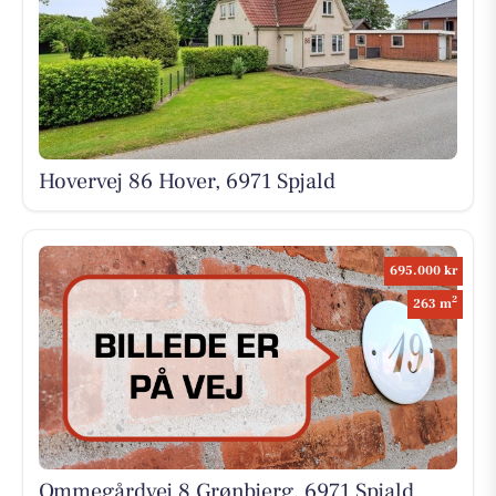
Hovervej 86 Hover, 6971 Spjald
695.000 kr
2
263 m
Ommegårdvej 8 Grønbjerg, 6971 Spjald