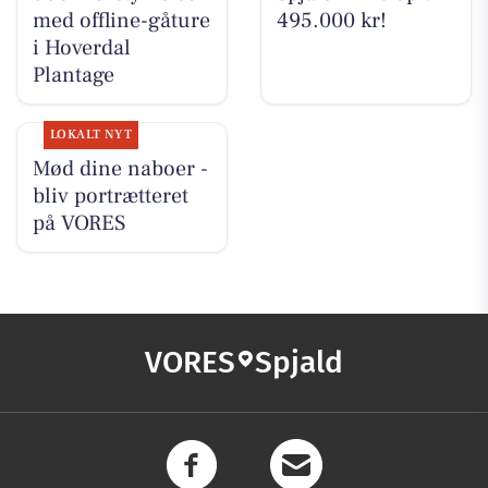
med offline-gåture
495.000 kr!
i Hoverdal
Plantage
LOKALT NYT
Mød dine naboer -
bliv portrætteret
på VORES
VORES
Spjald