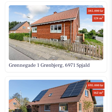
385.000 kr
2
128 m
Grønnegade 1 Grønbjerg, 6971 Spjald
895.000 kr
2
162 m