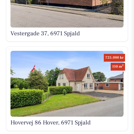
Vestergade 37, 6971 Spjald
725.000 kr
2
110 m
Hovervej 86 Hover, 6971 Spjald