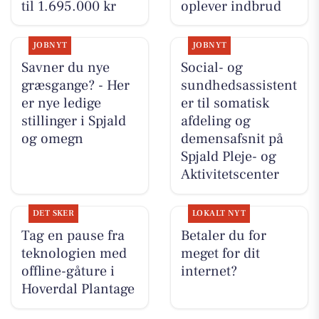
til 1.695.000 kr
oplever indbrud
JOBNYT
JOBNYT
Savner du nye
Social- og
græsgange? - Her
sundhedsassistent
er nye ledige
er til somatisk
stillinger i Spjald
afdeling og
og omegn
demensafsnit på
Spjald Pleje- og
Aktivitetscenter
DET SKER
LOKALT NYT
Tag en pause fra
Betaler du for
teknologien med
meget for dit
offline-gåture i
internet?
Hoverdal Plantage