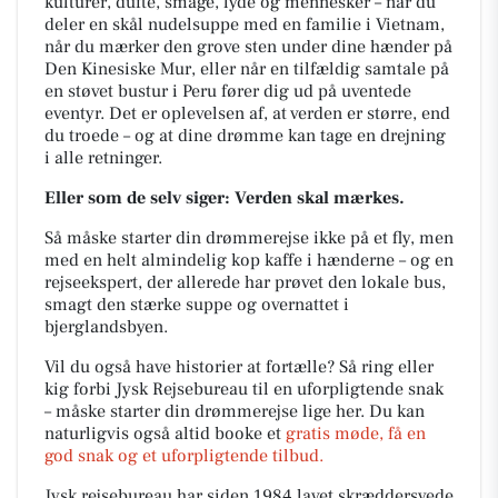
kulturer, dufte, smage, lyde og mennesker – når du
deler en skål nudelsuppe med en familie i Vietnam,
når du mærker den grove sten under dine hænder på
Den Kinesiske Mur, eller når en tilfældig samtale på
en støvet bustur i Peru fører dig ud på uventede
eventyr. Det er oplevelsen af, at verden er større, end
du troede – og at dine drømme kan tage en drejning
i alle retninger.
Eller som de selv siger: Verden skal mærkes.
Så måske starter din drømmerejse ikke på et fly, men
med en helt almindelig kop kaffe i hænderne – og en
rejseekspert, der allerede har prøvet den lokale bus,
smagt den stærke suppe og overnattet i
bjerglandsbyen.
Vil du også have historier at fortælle? Så ring eller
kig forbi Jysk Rejsebureau til en uforpligtende snak
– måske starter din drømmerejse lige her. Du kan
naturligvis også altid booke et
gratis møde, få en
god snak og et uforpligtende tilbud.
Jysk rejsebureau har siden 1984 lavet skræddersyede