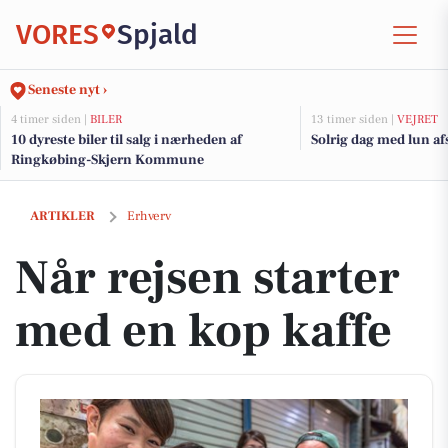
VORES
Spjald
Seneste nyt ›
4 timer siden |
BILER
13 timer siden |
VEJRET
10 dyreste biler til salg i nærheden af
Solrig dag med lun af
Ringkøbing-Skjern Kommune
Når rejsen starter med en kop kaffe
ARTIKLER
Erhverv
Når rejsen starter
med en kop kaffe