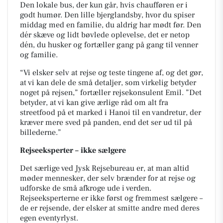
Den lokale bus, der kun går, hvis chaufføren er i
godt humør. Den lille bjerglandsby, hvor du spiser
middag med en familie, du aldrig har mødt før. Den
dér skæve og lidt bøvlede oplevelse, det er netop
dén, du husker og fortæller gang på gang til venner
og familie.
“Vi elsker selv at rejse og teste tingene af, og det gør,
at vi kan dele de små detaljer, som virkelig betyder
noget på rejsen,” fortæller rejsekonsulent Emil. ”Det
betyder, at vi kan give ærlige råd om alt fra
streetfood på et marked i Hanoi til en vandretur, der
kræver mere sved på panden, end det ser ud til på
billederne.”
Rejseeksperter – ikke sælgere
Det særlige ved Jysk Rejsebureau er, at man altid
møder mennesker, der selv brænder for at rejse og
udforske de små afkroge ude i verden.
Rejseeksperterne er ikke først og fremmest sælgere –
de er rejsende, der elsker at smitte andre med deres
egen eventyrlyst.