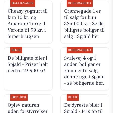
DAGLIGVARER
BOLIGMARKED
Cheasy yoghurt til
Grønnegade 1 er
kun 10 kr. og
til salg for kun
Amarone Terre di
385.000 kr.: Se de
Verona til 99 kr. i
billigste boliger til
SuperBrugsen
salg i Spjald her
BILER
BOLIGMARKED
De billigste biler i
Svalevej 4 og 1
Spjald - Priser helt
anden boliger er
ned til 19.900 kr!
kommet til salg
denne uge i Spjald
- se boligerne her.
DET SKER
BILER
Oplev naturen
De dyreste biler i
uden forstyrrelser
Spjald - Pris op til