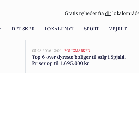
Gratis nyheder fra
dit
lokalområde
V
DET SKER
LOKALT NYT
SPORT
VEJRET
05-08-2026 13:00 |
BOLIGMARKED
Top 6 over dyreste boliger til salg i Spjald.
Priser op til 1.695.000 kr