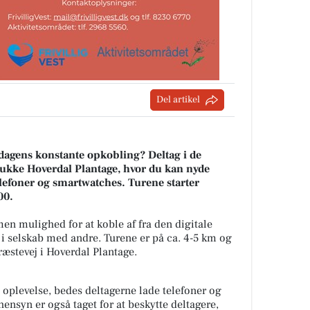
Del artikel
rdagens konstante opkobling? Deltag i de
smukke Hoverdal Plantage, hvor du kan nyde
elefoner og smartwatches. Turene starter
00.
n mulighed for at koble af fra den digitale
i selskab med andre. Turene er på ca. 4-5 km og
Præstevej i Hoverdal Plantage.
e oplevelse, bedes deltagerne lade telefoner og
hensyn er også taget for at beskytte deltagere,