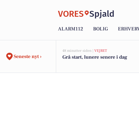
VORES
Spjald
ALARM112
BOLIG
ERHVER
48 minutter siden |
VEJRET
Seneste nyt ›
Grå start, lunere senere i dag