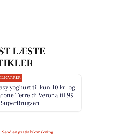
ST LÆSTE
TIKLER
GLIGVARER
sy yoghurt til kun 10 kr. og
one Terre di Verona til 99
i SuperBrugsen
Send en gratis lykønskning