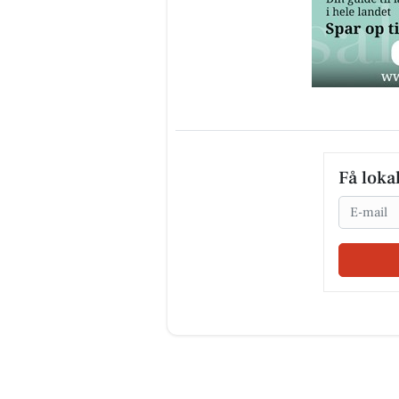
Få loka
Email