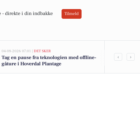
 -
direkte i din indbakke
Tilmeld
04-08-2026 07:01 |
DET SKER
03-08-2026 06:0
‹
›
Tag en pause fra teknologien med offline-
Betaler du fo
gåture i Hoverdal Plantage