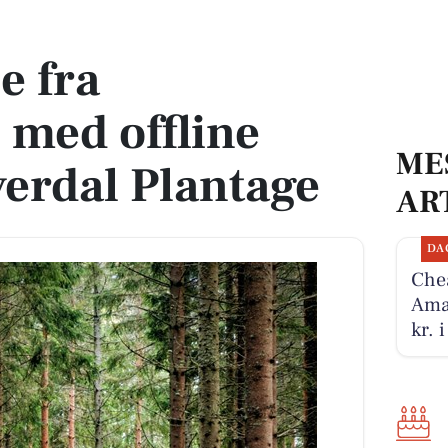
ne gåture i Hoverdal Plantage
e fra
 med offline
ME
verdal Plantage
AR
DA
Chea
Amar
kr. 