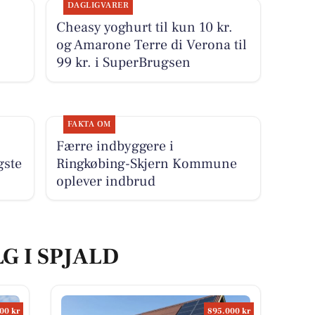
DAGLIGVARER
Cheasy yoghurt til kun 10 kr.
og Amarone Terre di Verona til
99 kr. i SuperBrugsen
FAKTA OM
Færre indbyggere i
gste
Ringkøbing-Skjern Kommune
oplever indbrud
G I SPJALD
00 kr
895.000 kr