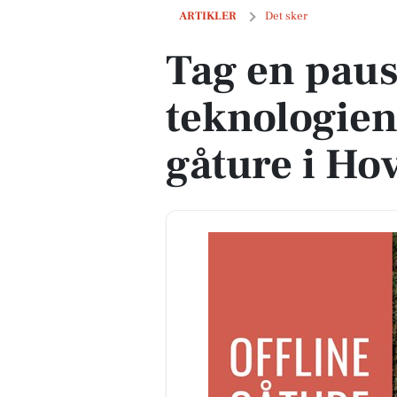
Tag en pause fra teknologien med offli
ARTIKLER
Det sker
Tag en paus
teknologien
gåture i Ho