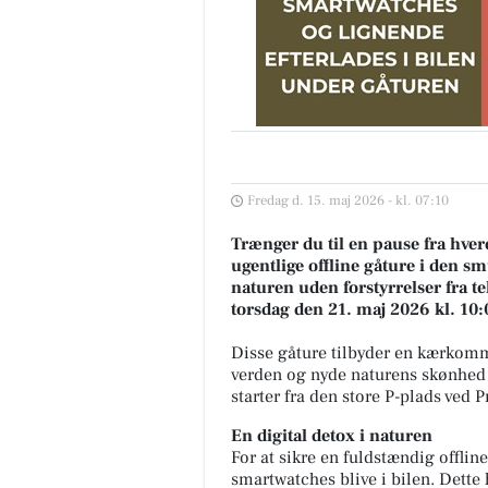
Fredag d. 15. maj 2026 - kl. 07:10
Trænger du til en pause fra hve
ugentlige offline gåture i den 
naturen uden forstyrrelser fra t
torsdag den 21. maj 2026 kl. 10:
Disse gåture tilbyder en kærkomme
verden og nyde naturens skønhed 
starter fra den store P-plads ved 
En digital detox i naturen
For at sikre en fuldstændig offlin
smartwatches blive i bilen. Dette 