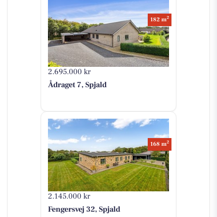
2
182 m
2.695.000 kr
Ådraget 7, Spjald
2
168 m
2.145.000 kr
Fengersvej 32, Spjald