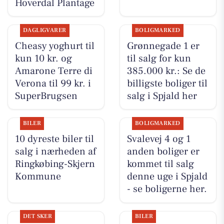
Hoverdal Plantage
DAGLIGVARER
BOLIGMARKED
Cheasy yoghurt til
Grønnegade 1 er
kun 10 kr. og
til salg for kun
Amarone Terre di
385.000 kr.: Se de
Verona til 99 kr. i
billigste boliger til
SuperBrugsen
salg i Spjald her
BILER
BOLIGMARKED
10 dyreste biler til
Svalevej 4 og 1
salg i nærheden af
anden boliger er
Ringkøbing-Skjern
kommet til salg
Kommune
denne uge i Spjald
- se boligerne her.
DET SKER
BILER