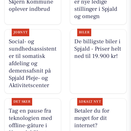
Skjern Kommune
er nye ledige
oplever indbrud
stillinger i Spjald
og omegn
JOBNYT
BILER
Social- og
De billigste biler i
sundhedsassistent
Spjald - Priser helt
er til somatisk
ned til 19.900 kr!
afdeling og
demensafsnit på
Spjald Pleje- og
Aktivitetscenter
DET SKER
LOKALT NYT
Tag en pause fra
Betaler du for
teknologien med
meget for dit
offline-gåture i
internet?