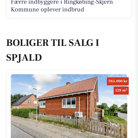
Færre indbyggere i Ringkøbing-Skjern
Kommune oplever indbrud
BOLIGER TIL SALG I
SPJALD
385.000 kr
2
128 m