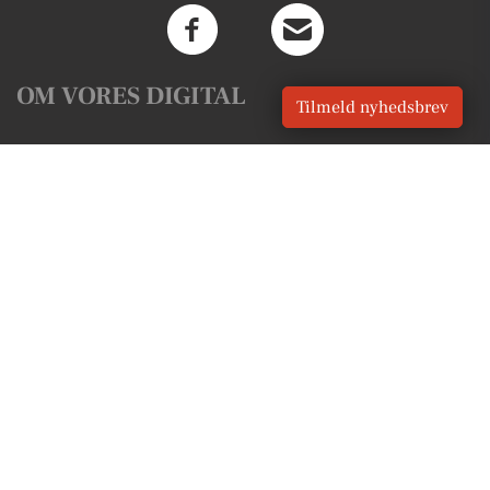
OM VORES DIGITAL
Tilmeld nyhedsbrev
Om os
For annoncører
Vilkår og Privatlivspolitik
Kontakt VORES Digital
Administrer samtykke
GENVEJE
Seneste nyt fra Spjald
Vores lokale erhverv
Kalenderen for Spjald