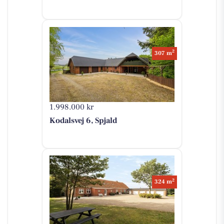
2
307 m
1.998.000 kr
Kodalsvej 6, Spjald
2
324 m