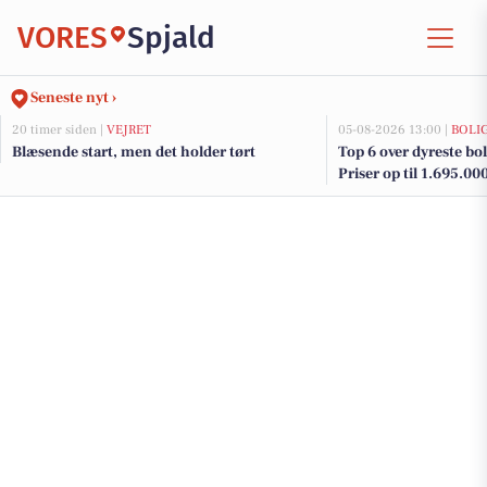
VORES
Spjald
Seneste nyt ›
20 timer siden |
VEJRET
05-08-2026 13:00 |
BOLI
Blæsende start, men det holder tørt
Top 6 over dyreste boli
Priser op til 1.695.00