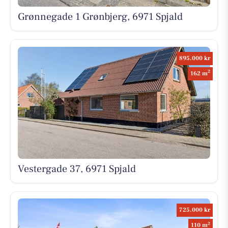
Grønnegade 1 Grønbjerg, 6971 Spjald
895.000 kr
2
162 m
Vestergade 37, 6971 Spjald
725.000 kr
2
110 m