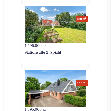
2
180 m
1.495.000 kr
Stationsalle 2, Spjald
2
152 m
1.395.000 kr