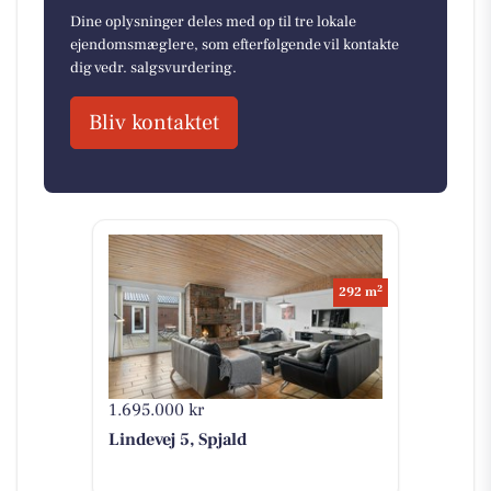
Dine oplysninger deles med op til tre lokale
ejendomsmæglere, som efterfølgende vil kontakte
dig vedr. salgsvurdering.
Bliv kontaktet
2
292 m
1.695.000 kr
Lindevej 5, Spjald