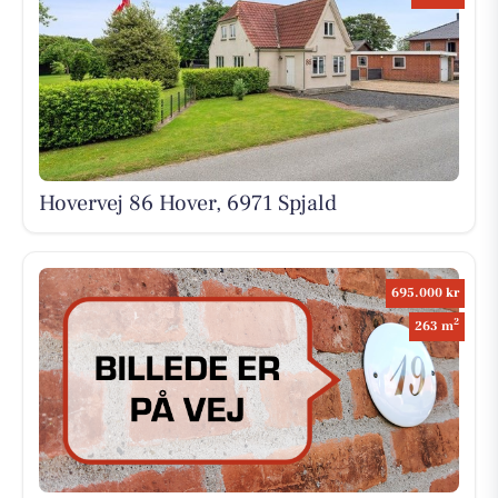
Hovervej 86 Hover, 6971 Spjald
695.000 kr
2
263 m