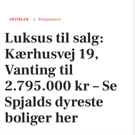
Luksus til salg: Kærhusvej 19, Vanting til 2.795.000 kr – Se Spjalds dy
ARTIKLER
Boligmarked
Luksus til salg:
Kærhusvej 19,
Vanting til
2.795.000 kr – Se
Spjalds dyreste
boliger her