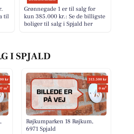
r.
Grønnegade 1 er til salg for
 til
kun 385.000 kr.: Se de billigste
boliger til salg i Spjald her
G I SPJALD
00 kr
313.500 kr
2
2
97 m
0 m
,
Røjkumparken 18 Røjkum,
6971 Spjald