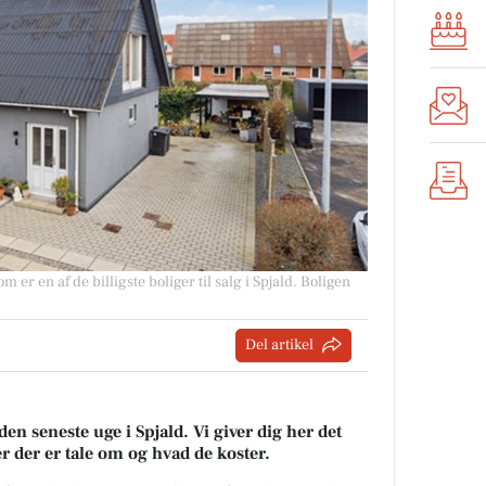
m er en af de billigste boliger til salg i Spjald. Boligen
Del artikel
den seneste uge i Spjald. Vi giver dig her det
er der er tale om og hvad de koster.