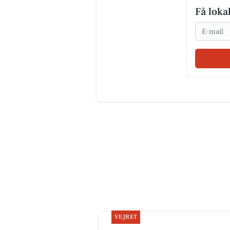
Få loka
Email
VEJRET