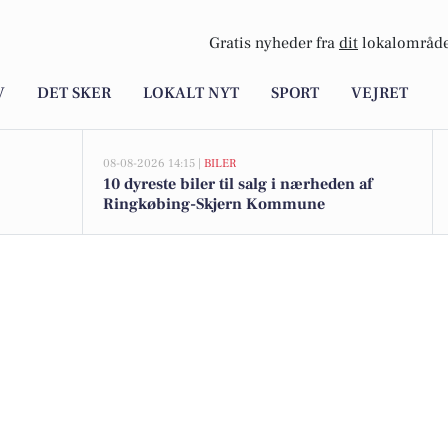
Gratis nyheder fra
dit
lokalområde
V
DET SKER
LOKALT NYT
SPORT
VEJRET
08-08-2026 14:15 |
BILER
10 dyreste biler til salg i nærheden af
Ringkøbing-Skjern Kommune