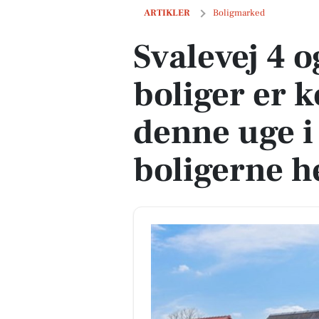
Svalevej 4 og 1 anden boliger er kommet
ARTIKLER
Boligmarked
Svalevej 4 
boliger er k
denne uge i 
boligerne h