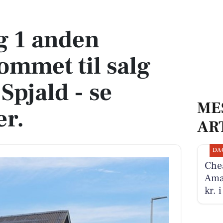
 til salg denne uge i Spjald - se boligerne her.
og 1 anden
ommet til salg
Spjald - se
ME
er.
AR
DA
Chea
Amar
kr. 