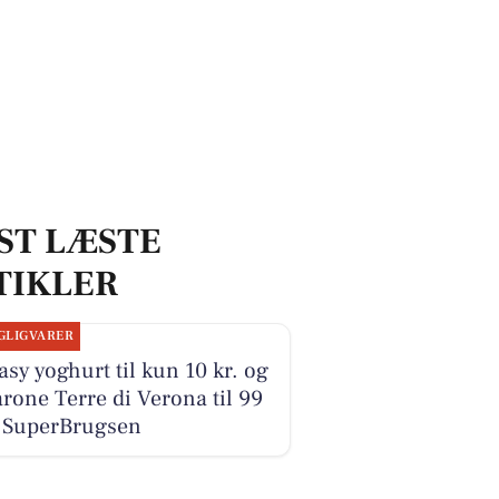
ST LÆSTE
TIKLER
GLIGVARER
sy yoghurt til kun 10 kr. og
one Terre di Verona til 99
i SuperBrugsen