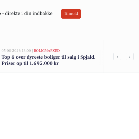
 -
direkte i din indbakke
Tilmeld
05-08-2026 13:00 |
BOLIGMARKED
04-08-2026 07:01
‹
›
Top 6 over dyreste boliger til salg i Spjald.
Tag en pause
Priser op til 1.695.000 kr
gåture i Hov