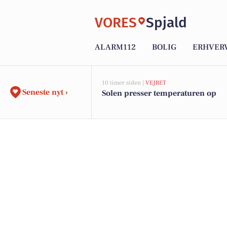
VORES
Spjald
ALARM112
BOLIG
ERHVER
10 timer siden |
VEJRET
Seneste nyt ›
Solen presser temperaturen op