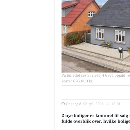
På billedet ses Svalevej 4 6971 Spjald, so
koster 695.000 kr.
Onsdag d. 08. jul. 2026 - kl. 13:01
2 nye boliger er kommet til salg 
fulde overblik over, hvilke bolig