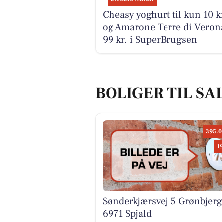
Cheasy yoghurt til kun 10 k
og Amarone Terre di Verona
99 kr. i SuperBrugsen
BOLIGER TIL SAL
395.0
1
Sønderkjærsvej 5 Grønbjerg
6971 Spjald