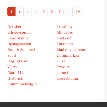
1
2
3
4
5
6
7
...
49
Det sker
Lokalt nyt
Erhvervsprofil
Mindeord
Lykønskning
Fakta om
Opslagstavlen
Husstand
Krop & Sundhed
Mød dine naboer
Sport
Boligmarked
Dagligvarer
Biler
Vejret
Erhverv
Alarm112
Jobnyt
Historisk
Læserbidrag
Kommunalvalg 2025